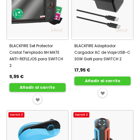
BLACKFIRE Set Protector
BLACKFIRE Adaptador
Cristal Templado 9H MATE
Cargador AC de Viaje USB-C
ANTI-REFLEJOS para SWITCH
30W GaN para SWITCH 2
2
17,95 €
5,95 €
Añadir al carrito
Añadir al carrito
AÑADIR
AÑADIR
A
A
FAVORITOS
Switch 2
Switch 2
FAVORITOS