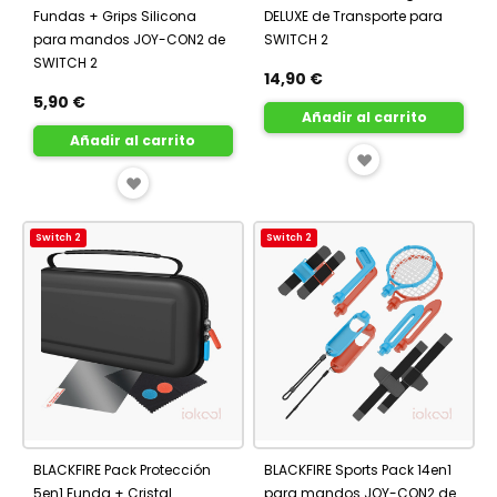
Fundas + Grips Silicona
DELUXE de Transporte para
para mandos JOY-CON2 de
SWITCH 2
SWITCH 2
14,90 €
5,90 €
Añadir al carrito
Añadir al carrito
AÑADIR
AÑADIR
A
A
FAVORITOS
Switch 2
Switch 2
FAVORITOS
BLACKFIRE Pack Protección
BLACKFIRE Sports Pack 14en1
5en1 Funda + Cristal
para mandos JOY-CON2 de