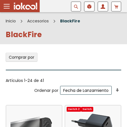
Buscar
Inicio
Accesorios
BlackFire
BlackFire
Comprar por
Artículos
1
-
24
de
41
Fij
Ordenar por
Di
As
Switch 2
Switch