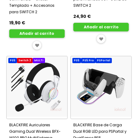
Templado + Accesorios
SWITCH 2
para SWITCH 2
24,90 €
19,90 €
Añadir al carrito
Añadir al carrito
AÑADIR
AÑADIR
A
A
FAVORITOS
PS5
Switch 2
MULTI
PS5
PS5 Pro
PSPortal
FAVORITOS
BLACKFIRE Auriculares
BLACKFIRE Base de Carga
Gaming Dual Wireless BFX-
Dual RGB LED para PSPortal y
W100 PRO MultiSistema
DualSense PS5