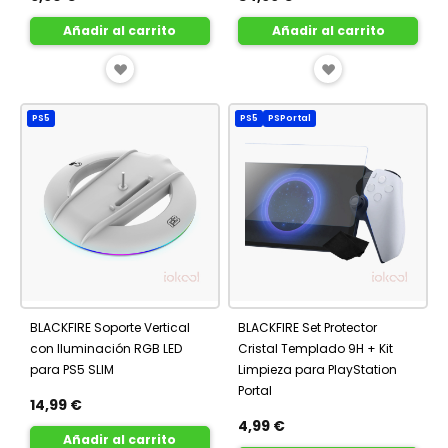
Añadir al carrito
Añadir al carrito
AÑADIR
AÑADIR
A
A
PS5
PS5
PSPortal
FAVORITOS
FAVORITOS
BLACKFIRE Soporte Vertical
BLACKFIRE Set Protector
con Iluminación RGB LED
Cristal Templado 9H + Kit
para PS5 SLIM
Limpieza para PlayStation
Portal
14,99 €
4,99 €
Añadir al carrito