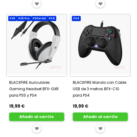
AÑADIR
AÑADIR
A
A
PS5
PS5 Pro
PSPortal
PS4
PS4
FAVORITOS
FAVORITOS
BLACKFIRE Auriculares
BLACKFIRE Mando con Cable
Gaming Headset BFX-GXR
USB de 3 metros BFX-C10
para PS5 y PS4
para PS4
19,99 €
19,99 €
Añadir al carrito
Añadir al carrito
AÑADIR
AÑADIR
A
A