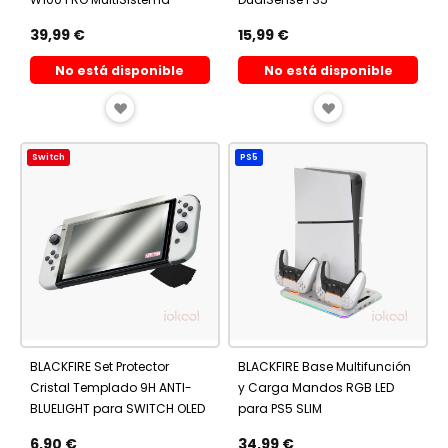
39,99 €
15,99 €
No está disponible
No está disponible
AÑADIR
AÑADIR
A
A
Switch
PS5
FAVORITOS
FAVORITOS
BLACKFIRE Set Protector
BLACKFIRE Base Multifunción
Cristal Templado 9H ANTI-
y Carga Mandos RGB LED
BLUELIGHT para SWITCH OLED
para PS5 SLIM
6,90 €
34,99 €