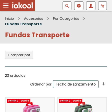
Buscar
Inicio
Accesorios
Por Categorías
Fundas Transporte
Fundas Transporte
Comprar por
23
artículos
Fij
Ordenar por
Di
As
Switch 2
Switch
Switch 2
Switch