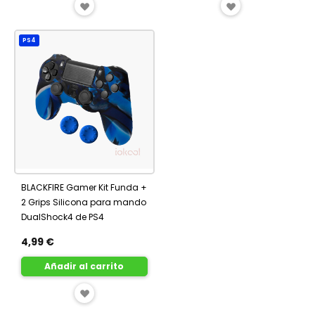
AÑADIR
AÑADIR
A
A
PS4
FAVORITOS
FAVORITOS
BLACKFIRE Gamer Kit Funda +
2 Grips Silicona para mando
DualShock4 de PS4
4,99 €
Añadir al carrito
AÑADIR
A