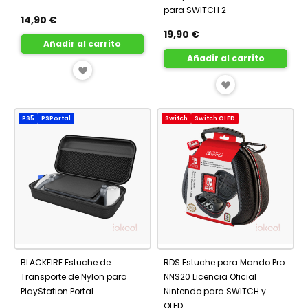
para SWITCH 2
14,90 €
19,90 €
Añadir al carrito
Añadir al carrito
AÑADIR
AÑADIR
A
A
FAVORITOS
PS5
PSPortal
Switch
Switch OLED
FAVORITOS
BLACKFIRE Estuche de
RDS Estuche para Mando Pro
Transporte de Nylon para
NNS20 Licencia Oficial
PlayStation Portal
Nintendo para SWITCH y
OLED