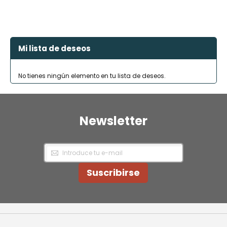
FAVORITOS
Mi lista de deseos
No tienes ningún elemento en tu lista de deseos.
Newsletter
Inscríbase
a
nuestro
Newsletter:
Suscribirse