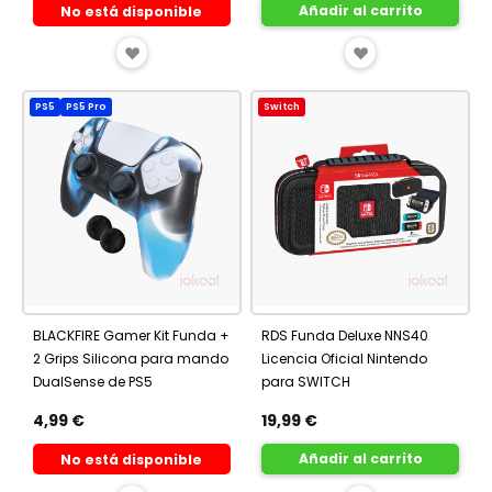
Añadir al carrito
No está disponible
AÑADIR
AÑADIR
A
A
PS5
PS5 Pro
Switch
FAVORITOS
FAVORITOS
BLACKFIRE Gamer Kit Funda +
RDS Funda Deluxe NNS40
2 Grips Silicona para mando
Licencia Oficial Nintendo
DualSense de PS5
para SWITCH
4,99 €
19,99 €
Añadir al carrito
No está disponible