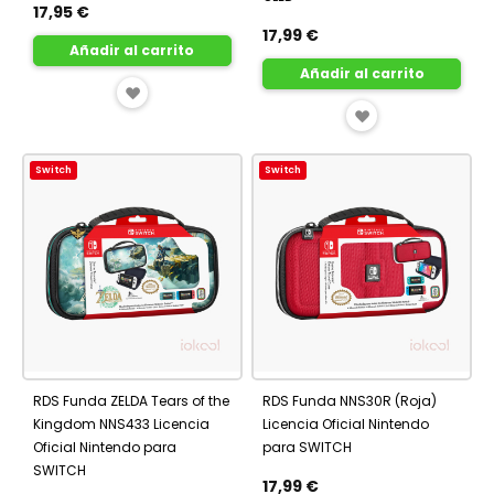
17,95 €
17,99 €
Añadir al carrito
Añadir al carrito
AÑADIR
AÑADIR
A
A
FAVORITOS
Switch
Switch
FAVORITOS
RDS Funda ZELDA Tears of the
RDS Funda NNS30R (Roja)
Kingdom NNS433 Licencia
Licencia Oficial Nintendo
Oficial Nintendo para
para SWITCH
SWITCH
17,99 €