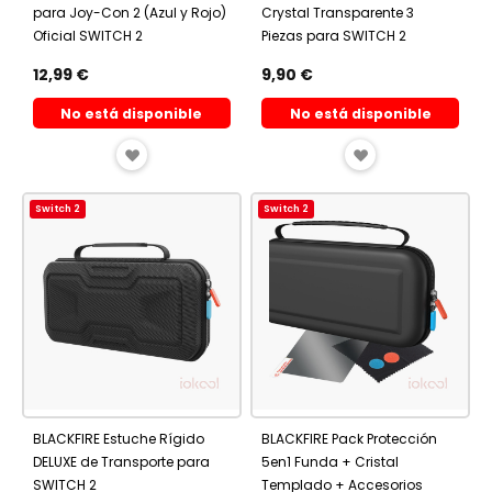
para Joy-Con 2 (Azul y Rojo)
Crystal Transparente 3
Oficial SWITCH 2
Piezas para SWITCH 2
12,99 €
9,90 €
No está disponible
No está disponible
AÑADIR
AÑADIR
A
A
Switch 2
Switch 2
FAVORITOS
FAVORITOS
BLACKFIRE Estuche Rígido
BLACKFIRE Pack Protección
DELUXE de Transporte para
5en1 Funda + Cristal
SWITCH 2
Templado + Accesorios