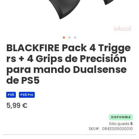
BLACKFIRE Pack 4 Trigge
Saltar
al
rs + 4 Grips de Precisión
comienzo
de
para mando Dualsense
la
galería
de PS5
de
imágenes
PS5
PS5 Pro
5,99 €
DISPONIBLE
Sólo queda
5
SKU
08431305030010