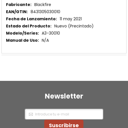
Más
Blackfire
Información
8431305030010
11 may 2021
Nuevo (Precintado)
A3-30010
N/A
Newsletter
Inscríbase
a
nuestro
Newsletter:
Suscribirse