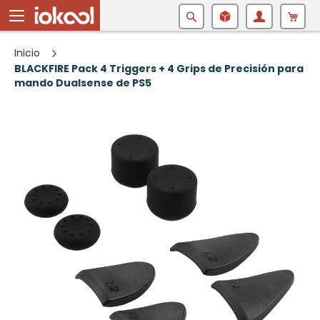
Buscar
Inicio
BLACKFIRE Pack 4 Triggers + 4 Grips de Precisión para
mando Dualsense de PS5
Saltar
al
final
de
la
galería
de
imágenes