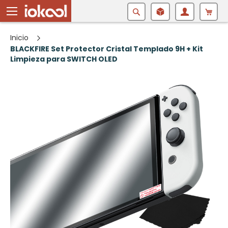
Buscar
Inicio
BLACKFIRE Set Protector Cristal Templado 9H + Kit
Limpieza para SWITCH OLED
Saltar
al
final
de
la
galería
de
imágenes