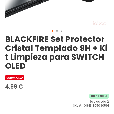
BLACKFIRE Set Protector
Saltar
al
Cristal Templado 9H + Ki
comienzo
de
t Limpieza para SWITCH
la
galería
OLED
de
imágenes
Switch OLED
4,99 €
DISPONIBLE
Sólo queda
2
SKU
08431305030591