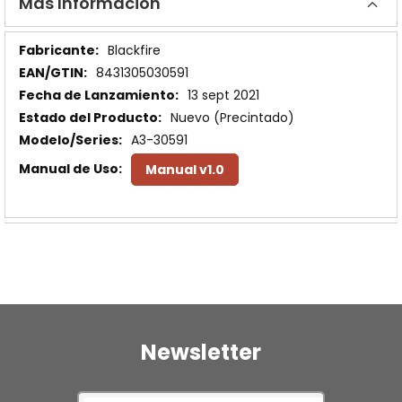
Más Información
Más
Blackfire
Información
8431305030591
13 sept 2021
Nuevo (Precintado)
A3-30591
Manual v1.0
Newsletter
Inscríbase