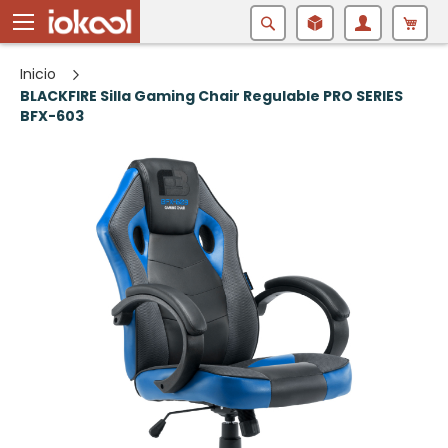
Buscar
Inicio
BLACKFIRE Silla Gaming Chair Regulable PRO SERIES
BFX-603
Saltar
al
final
de
la
galería
de
imágenes