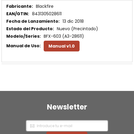
Más
Blackfire
Información
8431305028611
13 dic 2018
Nuevo (Precintado)
BFX-603 (A3-28611)
Manual v1.0
Newsletter
Inscríbase
a
nuestro