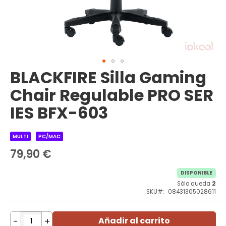
BLACKFIRE Silla Gaming
Saltar
al
Chair Regulable PRO SER
comienzo
de
IES BFX-603
la
galería
de
MULTI
PC/MAC
imágenes
79,90 €
DISPONIBLE
Sólo queda
2
SKU
08431305028611
-
+
Añadir al carrito