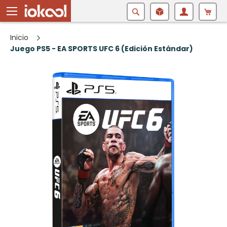
Buscar
Inicio
Juego PS5 - EA SPORTS UFC 6 (Edición Estándar)
Saltar
al
final
de
la
galería
de
imágenes