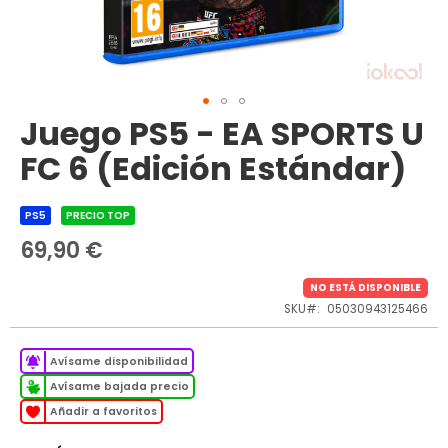
Juego PS5 - EA SPORTS U
Saltar
al
FC 6 (Edición Estándar)
comienzo
de
la
PS5
PRECIO TOP
galería
de
69,90 €
imágenes
NO ESTÁ DISPONIBLE
SKU
05030943125466
Avísame disponibilidad
Avísame bajada precio
Añadir a favoritos