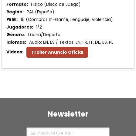
Físico (Disco de Juego)
PAL (España)
16 (Compras In-Game, Lenguaje, Violencia)
1/2
Lucha/Deporte
Audio: EN, ES / Textos: EN, FR, IT, DE, ES, PL
Trailer Anuncio Oficial
Newsletter
Inscríbase
a