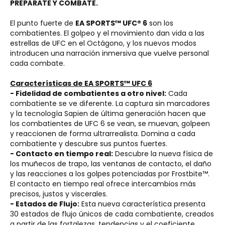
PREPÁRATE Y COMBATE.
El punto fuerte de
EA SPORTS™ UFC® 6
son los
combatientes. El golpeo y el movimiento dan vida a las
estrellas de UFC en el Octágono, y los nuevos modos
introducen una narración inmersiva que vuelve personal
cada combate.
Características de EA SPORTS™ UFC 6
- Fidelidad de combatientes a otro nivel:
Cada
combatiente se ve diferente. La captura sin marcadores
y la tecnología Sapien de última generación hacen que
los combatientes de UFC 6 se vean, se muevan, golpeen
y reaccionen de forma ultrarrealista. Domina a cada
combatiente y descubre sus puntos fuertes.
- Contacto en tiempo real:
Descubre la nueva física de
los muñecos de trapo, las ventanas de contacto, el daño
y las reacciones a los golpes potenciadas por Frostbite™.
El contacto en tiempo real ofrece intercambios más
precisos, justos y viscerales.
- Estados de Flujo:
Esta nueva característica presenta
30 estados de flujo únicos de cada combatiente, creados
a partir de las fortalezas, tendencias y el coeficiente