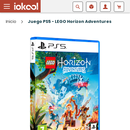
Buscar
Inicio
Juego PS5 - LEGO Horizon Adventures
Saltar
al
final
de
la
galería
de
imágenes