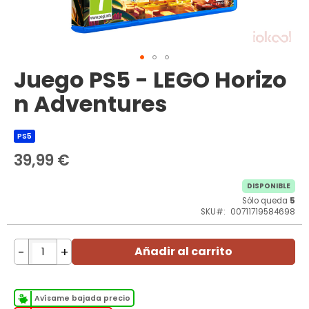
Juego PS5 - LEGO Horizo
Saltar
al
n Adventures
comienzo
de
la
PS5
galería
de
39,99 €
imágenes
DISPONIBLE
Sólo queda
5
SKU
00711719584698
-
+
Añadir al carrito
Avísame bajada precio