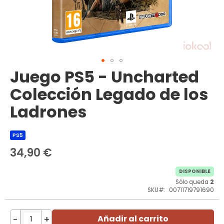
Juego PS5 - Uncharted
Saltar
al
Colección Legado de los
comienzo
de
Ladrones
la
galería
de
PS5
imágenes
34,90 €
DISPONIBLE
Sólo queda
2
SKU
00711719791690
-
+
Añadir al carrito