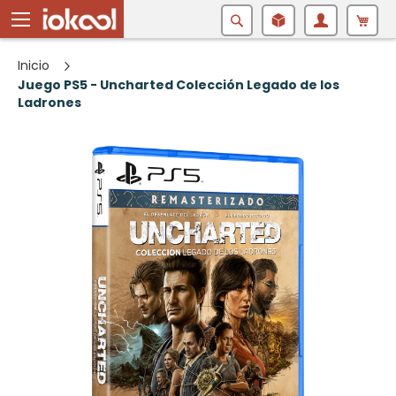
Buscar
Inicio
Juego PS5 - Uncharted Colección Legado de los
Ladrones
Saltar
al
final
de
la
galería
de
imágenes