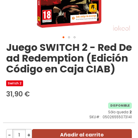
Juego SWITCH 2 - Red De
Saltar
al
ad Redemption (Edición
comienzo
de
Código en Caja CIAB)
la
galería
de
Switch 2
imágenes
31,90 €
DISPONIBLE
Sólo queda
2
SKU
05026555073141
-
+
Añadir al carrito