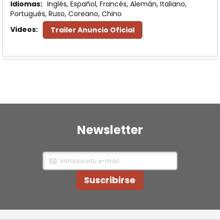
Inglés, Español, Francés, Alemán, Italiano,
Portugués, Ruso, Coreano, Chino
Trailer Anuncio Oficial
Newsletter
Inscríbase
a
nuestro
Newsletter:
Suscribirse