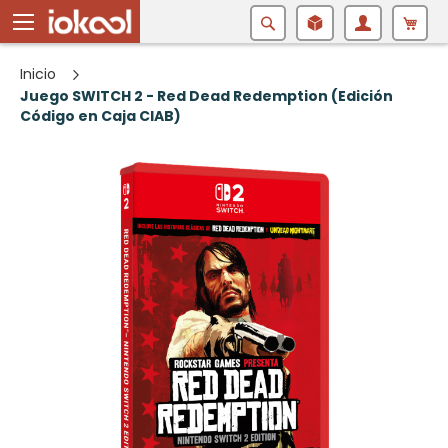
Buscar
Inicio
Juego SWITCH 2 - Red Dead Redemption (Edición
Código en Caja CIAB)
Saltar
al
final
de
la
galería
de
imágenes