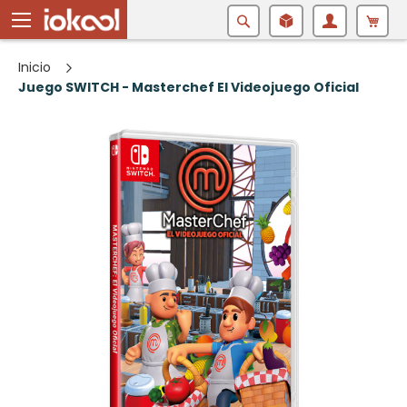
Buscar
Inicio
Juego SWITCH - Masterchef El Videojuego Oficial
Saltar
al
final
de
la
galería
de
imágenes