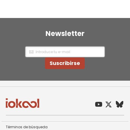
Newsletter
Inscríbase
a
nuestro
Newsletter:
Suscribirse
Términos de búsqueda