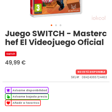
Juego SWITCH - Masterc
Saltar
al
hef El Videojuego Oficial
comienzo
de
la
Switch
galería
de
49,99 €
imágenes
NO ESTÁ DISPONIBLE
SKU
08424365724463
Avísame disponibilidad
Avísame bajada precio
Añadir a favoritos