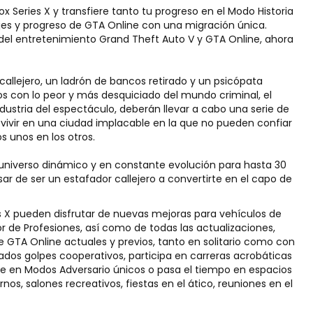
 Series X y transfiere tanto tu progreso en el Modo Historia
es y progreso de GTA Online con una migración única.
 del entretenimiento Grand Theft Auto V y GTA Online, ahora
allejero, un ladrón de bancos retirado y un psicópata
os con lo peor y más desquiciado del mundo criminal, el
industria del espectáculo, deberán llevar a cabo una serie de
evivir en una ciudad implacable en la que no pueden confiar
 unos en los otros.
 universo dinámico y en constante evolución para hasta 30
ar de ser un estafador callejero a convertirte en el capo de
s X pueden disfrutar de nuevas mejoras para vehículos de
r de Profesiones, así como de todas las actualizaciones,
 GTA Online actuales y previos, tanto en solitario como con
ados golpes cooperativos, participa en carreras acrobáticas
te en Modos Adversario únicos o pasa el tiempo en espacios
os, salones recreativos, fiestas en el ático, reuniones en el