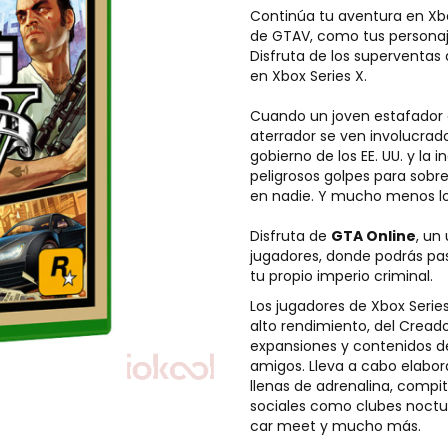
Continúa tu aventura en Xbox
de GTAV, como tus personaj
Disfruta de los superventas
en Xbox Series X.
Cuando un joven estafador c
aterrador se ven involucrad
gobierno de los EE. UU. y la 
peligrosos golpes para sobr
en nadie. Y mucho menos los
Disfruta de
GTA Online
, un
jugadores, donde podrás pas
tu propio imperio criminal.
Los jugadores de Xbox Serie
alto rendimiento, del Creado
expansiones y contenidos de
amigos. Lleva a cabo elabor
llenas de adrenalina, compi
sociales como clubes nocturn
car meet y mucho más.