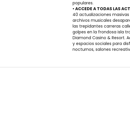
populares.
• ACCEDE A TODAS LAS ACT
40 actualizaciones masivas 
archivos musicales desapare
las trepidantes carreras cal
golpes en la frondosa isla t
Diamond Casino & Resort. A
y espacios sociales para di
nocturnos, salones recreati