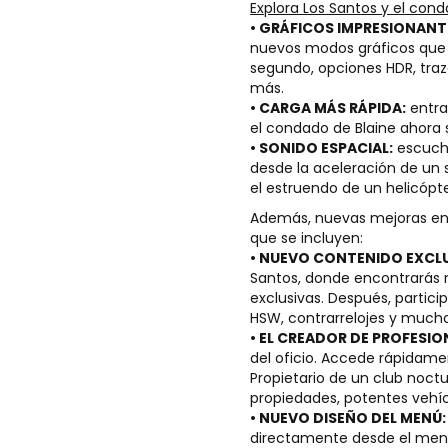
Explora Los Santos y el con
• GRÁFICOS IMPRESIONANT
nuevos modos gráficos que 
segundo, opciones HDR, traz
más.
• CARGA MÁS RÁPIDA:
entra
el condado de Blaine ahora
• SONIDO ESPACIAL:
escucha
desde la aceleración de un 
el estruendo de un helicóp
Además, nuevas mejoras en 
que se incluyen:
• NUEVO CONTENIDO EXCL
Santos, donde encontrarás 
exclusivas. Después, partici
HSW, contrarrelojes y much
• EL CREADOR DE PROFESIO
del oficio. Accede rápidamen
Propietario de un club noct
propiedades, potentes vehí
• NUEVO DISEÑO DEL MENÚ
directamente desde el menú 