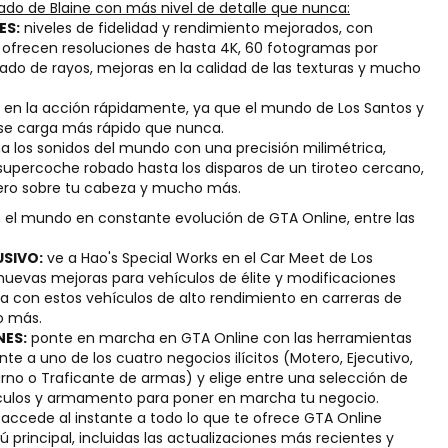
dado de Blaine con más nivel de detalle que nunca:
ES:
niveles de fidelidad y rendimiento mejorados, con
ofrecen resoluciones de hasta 4K, 60 fotogramas por
ado de rayos, mejoras en la calidad de las texturas y mucho
 en la acción rápidamente, ya que el mundo de Los Santos y
 se carga más rápido que nunca.
 los sonidos del mundo con una precisión milimétrica,
supercoche robado hasta los disparos de un tiroteo cercano,
tero sobre tu cabeza y mucho más.
el mundo en constante evolución de GTA Online, entre las
USIVO:
ve a Hao's Special Works en el Car Meet de Los
nuevas mejoras para vehículos de élite y modificaciones
pa con estos vehículos de alto rendimiento en carreras de
o más.
NES:
ponte en marcha en GTA Online con las herramientas
te a uno de los cuatro negocios ilícitos (Motero, Ejecutivo,
urno o Traficante de armas) y elige entre una selección de
culos y armamento para poner en marcha tu negocio.
:
accede al instante a todo lo que te ofrece GTA Online
principal, incluidas las actualizaciones más recientes y