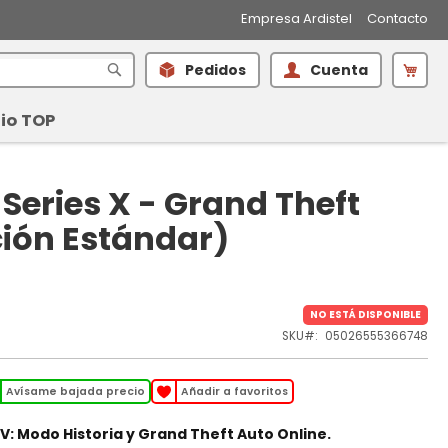
Empresa Ardistel
Contacto
Mi 
Pedidos
Cuenta
Buscar
io TOP
Series X - Grand Theft
ción Estándar)
NO ESTÁ DISPONIBLE
SKU
05026555366748
Avísame bajada precio
Añadir a favoritos
V: Modo Historia y Grand Theft Auto Online.