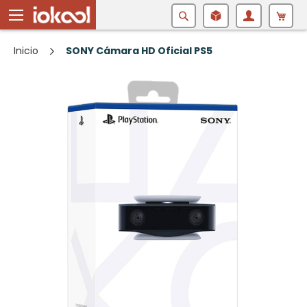
Buscar
Inicio
SONY Cámara HD Oficial PS5
Saltar
al
final
de
la
galería
de
imágenes