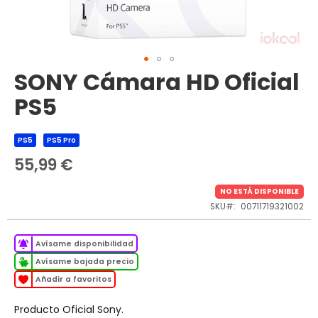
SONY Cámara HD Oficial
Saltar
al
PS5
comienzo
de
la
PS5
PS5 Pro
galería
de
55,99 €
imágenes
NO ESTÁ DISPONIBLE
SKU
00711719321002
Avísame disponibilidad
Avísame bajada precio
Añadir a favoritos
Producto Oficial Sony.