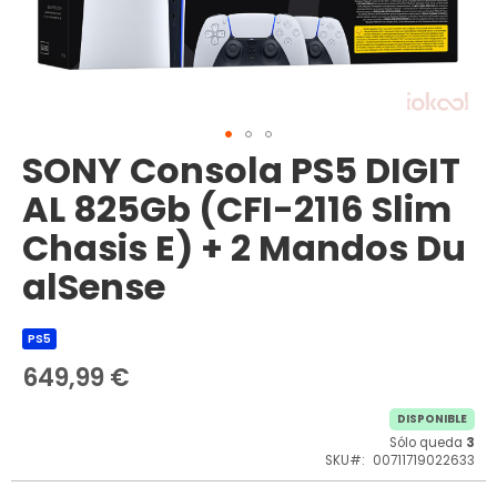
SONY Consola PS5 DIGIT
Saltar
al
AL 825Gb (CFI-2116 Slim
comienzo
de
Chasis E) + 2 Mandos Du
la
galería
alSense
de
imágenes
PS5
649,99 €
DISPONIBLE
Sólo queda
3
SKU
00711719022633