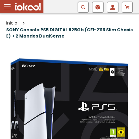
Buscar
Inicio
SONY Consola PS5 DIGITAL 825Gb (CFI-2116 Slim Chasis
E) + 2 Mandos DualSense
Saltar
al
final
de
la
galería
de
imágenes