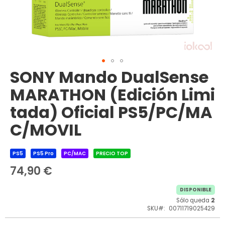
SONY Mando DualSense
Saltar
al
MARATHON (Edición Limi
comienzo
de
tada) Oficial PS5/PC/MA
la
galería
C/MOVIL
de
imágenes
PS5
PS5 Pro
PC/MAC
PRECIO TOP
74,90 €
DISPONIBLE
Sólo queda
2
SKU
00711719025429