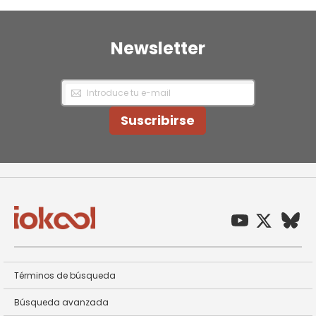
Newsletter
Inscríbase
a
nuestro
Newsletter:
Suscribirse
Términos de búsqueda
Búsqueda avanzada