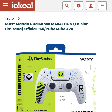
Buscar
Inicio
SONY Mando DualSense MARATHON (Edición
Limitada) Oficial PS5/PC/MAC/MOVIL
Saltar
al
final
de
la
galería
de
imágenes