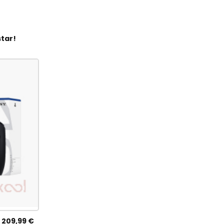
tar!
209,99 €