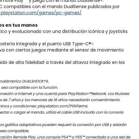
Remote Play** y juega con el mando DualSense®.
C compatibles con el mando DualSense publicados por
w.playstation.com/games/pc-games/
gos en tus manos
tico y evolucionado con una distribución icónica y joysticks
 batería integrada y el puerto USB Type-C®
.
4
tiva con ciertos juegos mediante el sensor de movimiento
ido de alta fidelidad
a través del altavoz integrado en los
1
inalámbrico DUALSHOCK®4.
o sea compatible con la función.
nexión a Internet y una cuenta para PlayStation™Network. Los titulares
 de 7 años y los menores de 18 años necesitarán consentimiento
rminos y condiciones: playstation.com/PSNTerms.
ectar o cargar el mando, utiliza el cable USB incluido con la consola
los gatillos adaptativos pueden requerir la conexión por USB y estarán
 sea compatible.
licación Remote Play, una consola PS4™ o PS5™ conectada a una red de