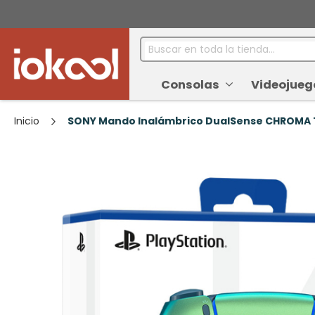
Buscar
Consolas
Videojueg
Inicio
SONY Mando Inalámbrico DualSense CHROMA T
Saltar
al
final
de
la
galería
de
imágenes