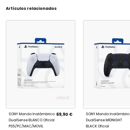
Artículos relacionados
AÑADIR
No está
Añadir al carrito
AÑADIR
disponible
A
A
SONY Mando Inalámbrico
69,90 €
SONY Mando Inalámbric
FAVORITOS
FAVORITOS
DualSense BLANCO Oficial
DualSense MIDNIGHT
PS5/PC/MAC/MOVIL
BLACK Oficial