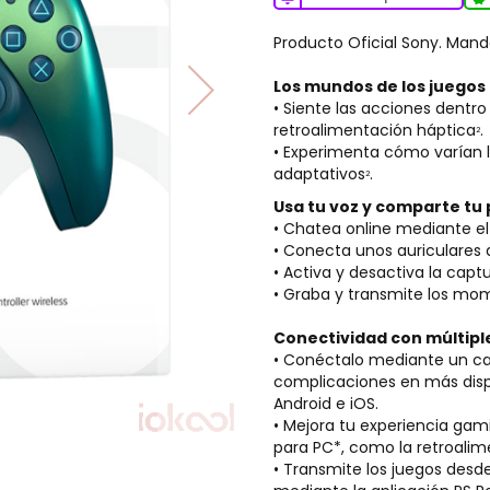
Producto Oficial Sony. Man
Los mundos de los juegos
• Siente las acciones dentr
retroalimentación háptica
.
2
• Experimenta cómo varían la
adaptativos
.
2
Usa tu voz y comparte tu
• Chatea online mediante e
• Conecta unos auriculares
• Activa y desactiva la capt
• Graba y transmite los mom
Conectividad con múltiple
• Conéctalo mediante un cab
complicaciones en más disp
Android e iOS.
• Mejora tu experiencia gam
para PC*, como la retroalime
• Transmite los juegos desde