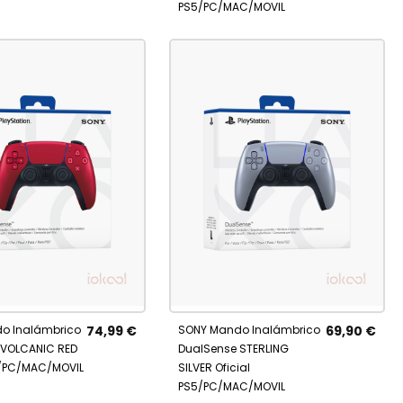
PS5/PC/MAC/MOVIL
tá
No está
IR
AÑADIR
ble
disponible
A
o Inalámbrico
74,99 €
SONY Mando Inalámbrico
69,90 €
RITOS
FAVORITOS
 VOLCANIC RED
DualSense STERLING
5/PC/MAC/MOVIL
SILVER Oficial
PS5/PC/MAC/MOVIL