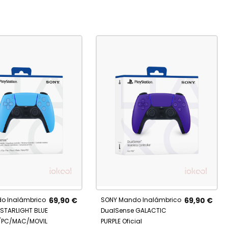
IR
AÑADIR
al carrito
Añadir al carrito
A
o Inalámbrico
69,90 €
SONY Mando Inalámbrico
69,90 €
RITOS
FAVORITOS
STARLIGHT BLUE
DualSense GALACTIC
5/PC/MAC/MOVIL
PURPLE Oficial