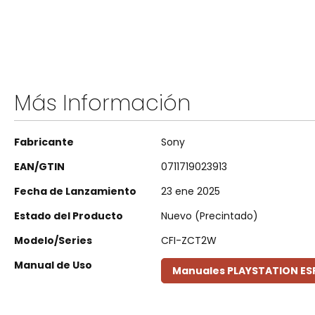
Más Información
Más
Fabricante
Sony
Información
EAN/GTIN
0711719023913
Fecha de Lanzamiento
23 ene 2025
Estado del Producto
Nuevo (Precintado)
Modelo/Series
CFI-ZCT2W
Manual de Uso
Manuales PLAYSTATION E