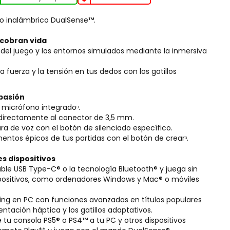
do inalámbrico DualSense™.
 cobran vida
o del juego y los entornos simulados mediante la inmersiva
 fuerza y la tensión en tus dedos con los gatillos
 pasión
l micrófono integrado
.
3
 directamente al conector de 3,5 mm.
ura de voz con el botón de silenciado específico.
entos épicos de tus partidas con el botón de crear
.
3
s dispositivos
le USB Type-C® o la tecnología Bluetooth® y juega sin
ositivos, como ordenadores Windows y Mac® o móviles
ing en PC con funciones avanzadas en títulos populares
ntación háptica y los gatillos adaptativos.
 tu consola PS5® o PS4™ a tu PC y otros dispositivos