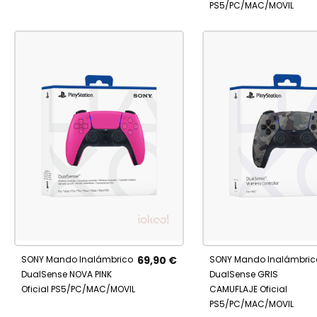
PS5/PC/MAC/MOVIL
No está
No está
AÑADIR
AÑADIR
disponible
disponible
A
A
SONY Mando Inalámbrico
69,90 €
SONY Mando Inalámbric
FAVORITOS
FAVORITOS
DualSense NOVA PINK
DualSense GRIS
Oficial PS5/PC/MAC/MOVIL
CAMUFLAJE Oficial
PS5/PC/MAC/MOVIL