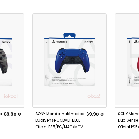
AÑADIR
No es
Añadir al carrito
AÑAD
disponi
A
A
o
69,90 €
SONY Mando Inalámbrico
69,90 €
SONY Mand
FAVORITOS
FAVO
DualSense COBALT BLUE
DualSense
Oficial PS5/PC/MAC/MOVIL
Oficial PS