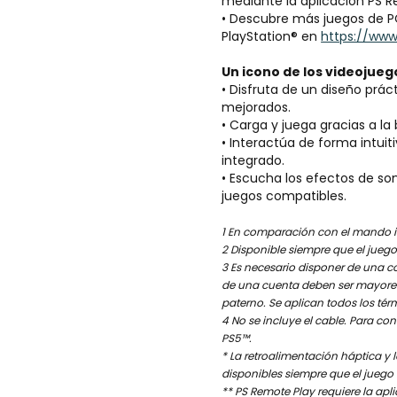
mediante la aplicación PS 
• Descubre más juegos de P
PlayStation® en
https://ww
Un icono de los videojue
• Disfruta de un diseño prác
mejorados.
• Carga y juega gracias a la
• Interactúa de forma intui
integrado.
• Escucha los efectos de son
juegos compatibles.
1 En comparación con el mando 
2 Disponible siempre que el jueg
3 Es necesario disponer de una co
de una cuenta deben ser mayores
paterno. Se aplican todos los té
4 No se incluye el cable. Para con
PS5™.
* La retroalimentación háptica y 
disponibles siempre que el juego
** PS Remote Play requiere la ap