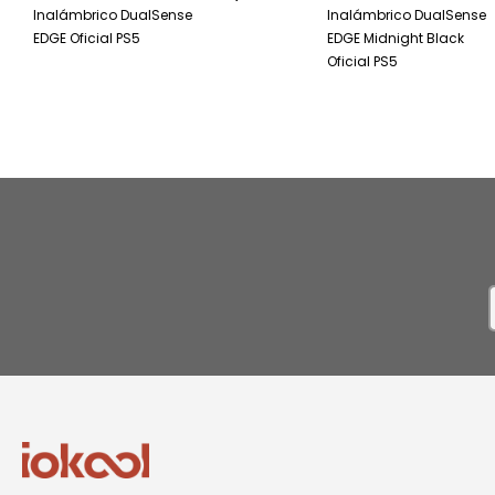
Inalámbrico DualSense
Inalámbrico DualSense
EDGE Oficial PS5
EDGE Midnight Black
Oficial PS5
I
n
N