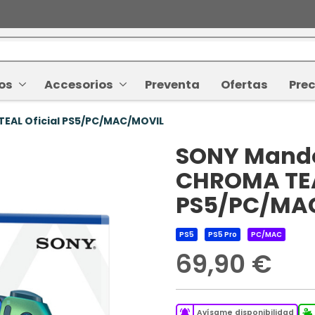
os
Accesorios
Preventa
Ofertas
Prec
EAL Oficial PS5/PC/MAC/MOVIL
SONY Mando
CHROMA TEA
PS5/PC/MA
PS5
PS5 Pro
PC/MAC
69,90 €
Avísame disponibilidad