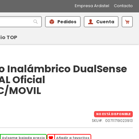
Empresa Ardistel
Contacto
Mi 
Pedidos
Cuenta
Buscar
io TOP
 Inalámbrico DualSense
L Oficial
C/MOVIL
NO ESTÁ DISPONIBLE
SKU
00711719023913
Avísame bajada precio
Añadir a favoritos