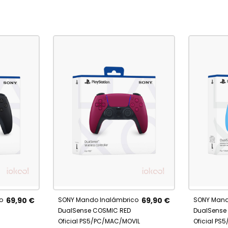
AÑAD
No está
Añadir 
AÑADIR
disponible
A
A
o
69,90 €
SONY Mando Inalámbrico
69,90 €
SONY Mand
FAVO
FAVORITOS
DualSense COSMIC RED
DualSense 
Oficial PS5/PC/MAC/MOVIL
Oficial PS