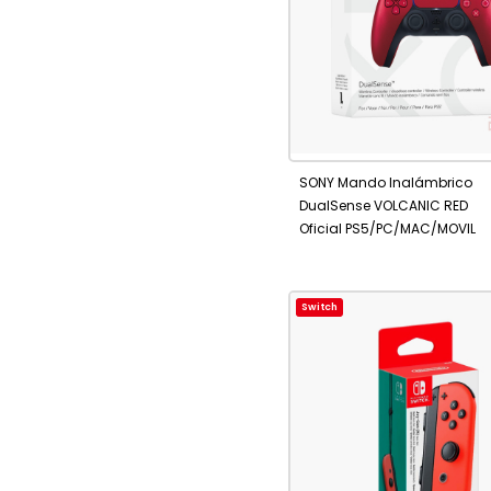
No está
AÑADIR
disponible
A
SONY Mando Inalámbrico
FAVORITOS
DualSense VOLCANIC RED
Oficial PS5/PC/MAC/MOVIL
Switch