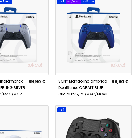
PS5 Pro
PS5
PC/MAC
PS5 Pro
AÑADIR
Añadir al carrito
R
e
A
Inalámbrico
69,90 €
SONY Mando Inalámbrico
69,90 €
FAVORITOS
ITOS
ERLING SILVER
DualSense COBALT BLUE
PC/MAC/MOVIL
Oficial PS5/PC/MAC/MOVIL
PS4