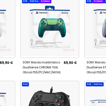
PS5
PS5 Pro
PC/MAC
PS5
PC/MAC
No está
No está
AÑADIR
AÑADI
disponible
disponibl
A
A
69,90 €
SONY Mando Inalámbrico
69,90 €
SONY Mando 
FAVORITOS
FAVOR
DualSense CHROMA TEAL
DualSense ST
Oficial PS5/PC/MAC/MOVIL
Oficial PS5/
PS4
PS5
PS5 Pro