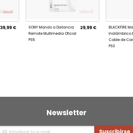
AÑADI
No está
Añadir al 
AÑADIR
disponible
A
A
39,99 €
SONY Mando a Distancia
29,99 €
BLACKFIRE M
FAVOR
FAVORITOS
Remote Multimedia Oficial
Inalámbrico
PS5
Cable de Ca
PS3
e estás leyendo página
Newsletter
nscríbase
Suscribirse
a