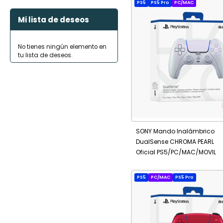
PS5
PS5 Pro
PC/MAC
Mi lista de deseos
No tienes ningún elemento en
tu lista de deseos.
No está
AÑADIR
disponible
A
SONY Mando Inalámbrico
FAVORITOS
DualSense CHROMA PEARL
Oficial PS5/PC/MAC/MOVIL
PS5
PC/MAC
PS5 Pro