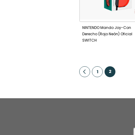
AÑADIR
Añadir al carrito
A
NINTENDO Mando Joy-Con
FAVORITOS
Derecho (Rojo Neón) Oficial
SWITCH
Página
Actualment
Página
Anterior
Página
2
1
I