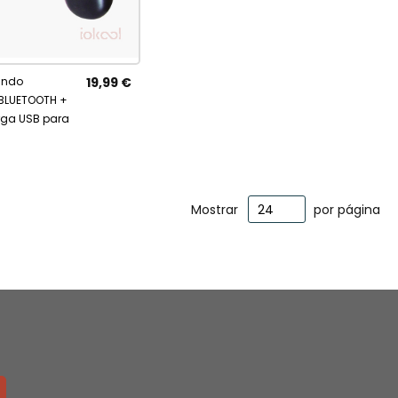
R
carrito
ando
19,99 €
ITOS
 BLUETOOTH +
rga USB para
Mostrar
por página