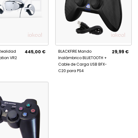
AÑADIR
Añadir al carrito
R
e
A
Realidad
445,00 €
BLACKFIRE Mando
29,99 €
FAVORITOS
ITOS
tation VR2
Inalámbrico BLUETOOTH +
Cable de Carga USB BFX-
C20 para PS4