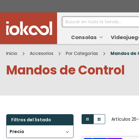
Buscar
Consolas
Videojueg
Inicio
Accesorios
Por Categorías
Mandos de 
Mandos de Control
Ver
Parrilla
Lista
Artículos
25
Filtros del listado
como
Precio