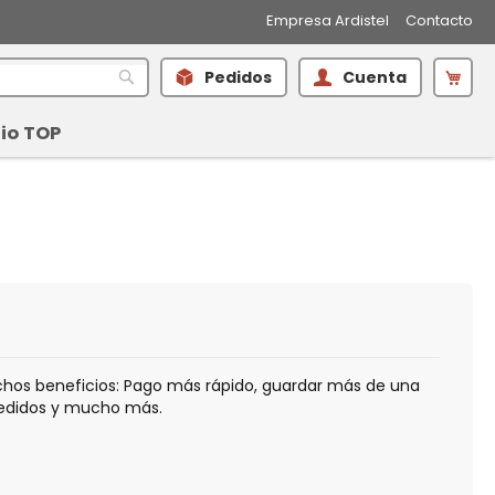
Empresa Ardistel
Contacto
Mi 
Pedidos
Cuenta
Buscar
io TOP
hos beneficios: Pago más rápido, guardar más de una
pedidos y mucho más.