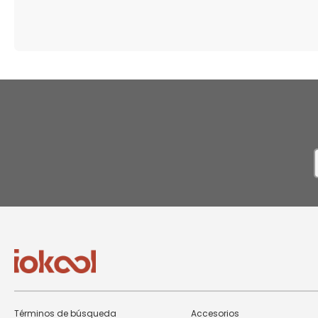
I
n
N
Términos de búsqueda
Accesorios