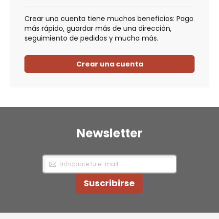
Crear una cuenta tiene muchos beneficios: Pago
más rápido, guardar más de una dirección,
seguimiento de pedidos y mucho más.
Crear una cuenta
Newsletter
Inscríbase
a
nuestro
Newsletter:
Suscribirse