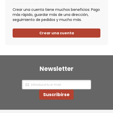
Crear una cuenta tiene muchos beneficios: Pago
más rápido, guardar más de una dirección,
seguimiento de pedidos y mucho más.
Crear una cuenta
Newsletter
Inscríbase
a
nuestro
Newsletter:
Suscribirse